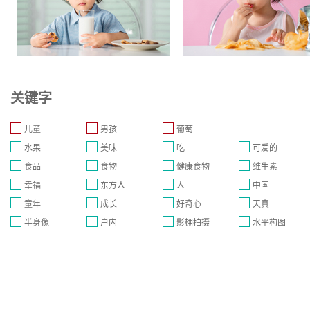
关键字
儿童
男孩
葡萄
水果
美味
吃
可爱的
食品
食物
健康食物
维生素
幸福
东方人
人
中国
童年
成长
好奇心
天真
半身像
户内
影棚拍摄
水平构图