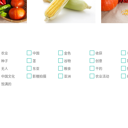
农业
中国
金色
收获
种子
茎
谷物
创意
无人
东亚
粮食
干的
中国文化
影棚拍摄
亚洲
农业活动
饱满的