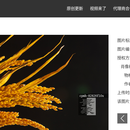
原创更新
视频来了
代理商合
图片标
图片编号
授权方
肖像
物权
作者
上传时间
该图片