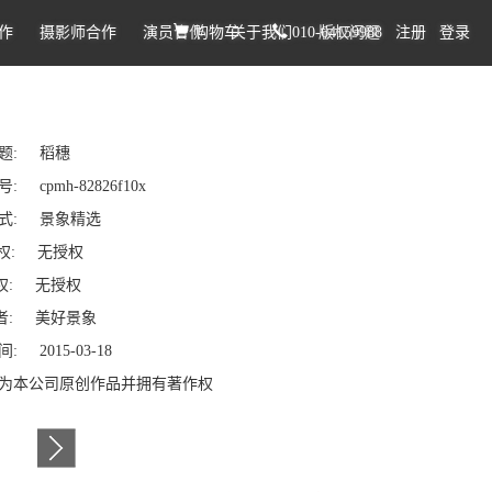
作
摄影师合作
演员合作
购物车
关于我们
010-64159988
版权问题
注册
登录
题: 稻穗
: cpmh-82826f10x
式: 景象精选
权: 无授权
: 无授权
: 美好景象
: 2015-03-18
为本公司原创作品并拥有著作权