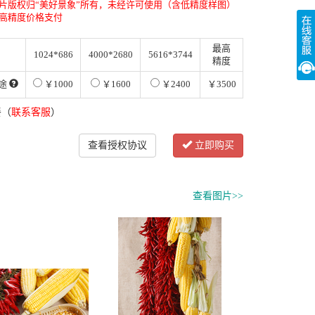
片版权归“美好景象”所有，未经许可使用（含低精度样图）
高精度价格支付
最高
1024*686
4000*2680
5616*3744
精度
途
￥1000
￥1600
￥2400
￥3500
餐（
联系客服
）
查看授权协议
立即购买
查看图片>>