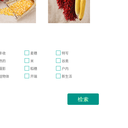
丰收
麦穗
特写
熟的
米
谷类
摄影
稻穗
户内
组物体
开端
新生活