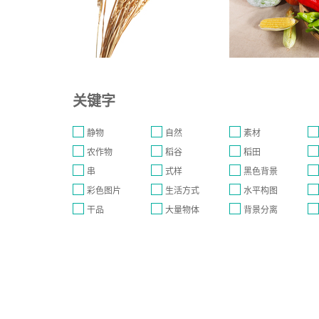
关键字
静物
自然
素材
农作物
稻谷
稻田
串
式样
黑色背景
彩色图片
生活方式
水平构图
干品
大量物体
背景分离