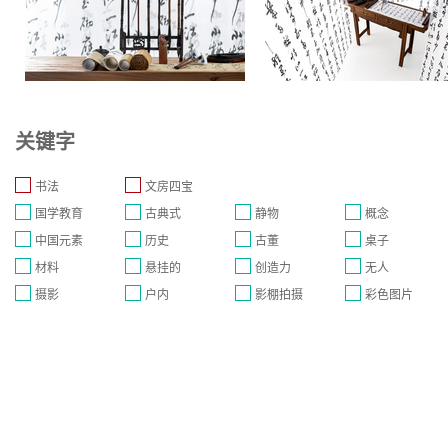
关键字
书法
文房四宝
国学教育
古典式
静物
概念
中国元素
历史
古董
桌子
材料
悬挂的
创造力
无人
摄影
户内
影棚拍摄
彩色图片