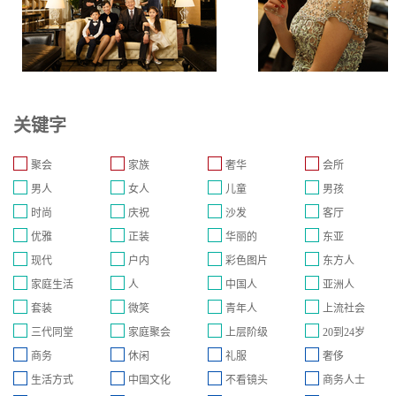
关键字
聚会
家族
奢华
会所
男人
女人
儿童
男孩
时尚
庆祝
沙发
客厅
优雅
正装
华丽的
东亚
现代
户内
彩色图片
东方人
家庭生活
人
中国人
亚洲人
套装
微笑
青年人
上流社会
三代同堂
家庭聚会
上层阶级
20到24岁
商务
休闲
礼服
奢侈
生活方式
中国文化
不看镜头
商务人士