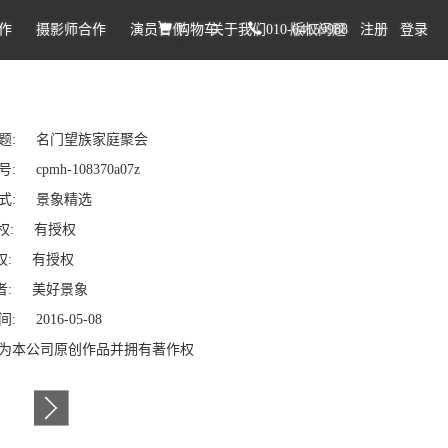
作
摄影师合作
演员合作
购物车
关于我们
010-64159988
版权问题
注册
登录
题: 名门望族家庭聚会
 cpmh-108370a07z
式: 景象精选
权: 有授权
: 有授权
: 美好景象
: 2016-05-08
为本公司原创作品并拥有著作权