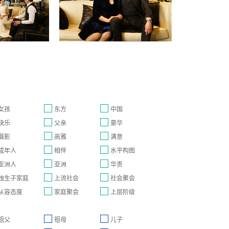
女孩
东方
中国
快乐
父亲
豪华
摄影
高雅
满意
成年人
相伴
水平构图
亚洲人
亚洲
华贵
独生子家庭
上流社会
社会聚会
从容态度
家庭聚会
上层阶级
祖父
祖母
儿子