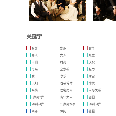
关键字
合影
家族
奢华
男人
女人
儿童
幸福
时尚
庆祝
母亲
全家福
魅力
爱
享乐
财富
夫妇
着装得体
愉悦
亲情
住宅房间
人际关系
6岁到7岁
青年女人
团圆
20到24岁
25岁到29岁
50到54岁
商务
休闲
礼服