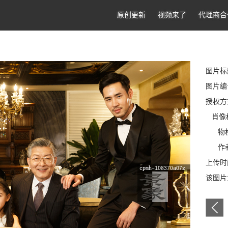
原创更新
视频来了
代理商合
图片标
图片编号:
授权方
肖像
物权
作者
上传时间
该图片