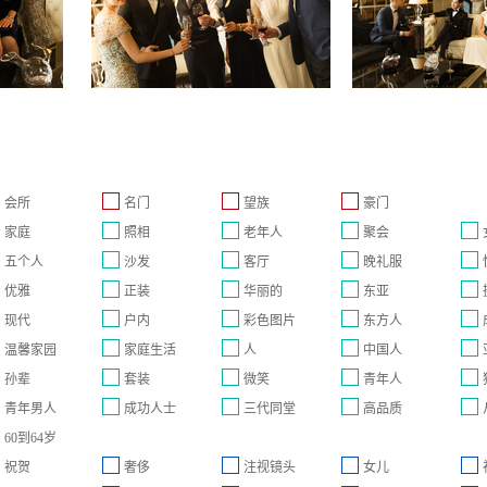
会所
名门
望族
豪门
家庭
照相
老年人
聚会
五个人
沙发
客厅
晚礼服
优雅
正装
华丽的
东亚
现代
户内
彩色图片
东方人
温馨家园
家庭生活
人
中国人
孙辈
套装
微笑
青年人
青年男人
成功人士
三代同堂
高品质
60到64岁
祝贺
奢侈
注视镜头
女儿