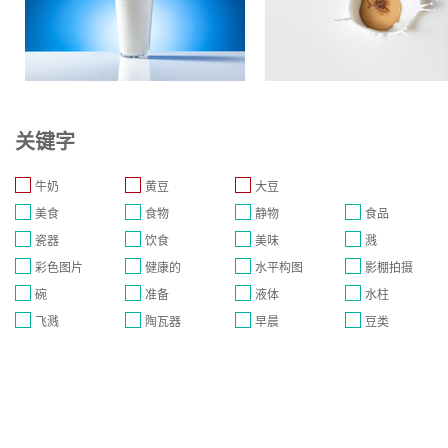
关键字
牛奶
黄豆
大豆
美食
食物
静物
食品
瓷器
饮食
美味
溅
彩色图片
健康的
水平构图
影棚拍摄
碗
准备
液体
水柱
飞溅
陶瓦器
早晨
豆类