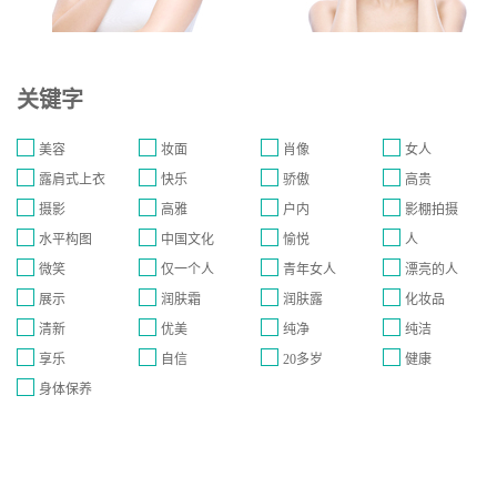
关键字
美容
妆面
肖像
女人
露肩式上衣
快乐
骄傲
高贵
摄影
高雅
户内
影棚拍摄
水平构图
中国文化
愉悦
人
微笑
仅一个人
青年女人
漂亮的人
展示
润肤霜
润肤露
化妆品
清新
优美
纯净
纯洁
享乐
自信
20多岁
健康
身体保养